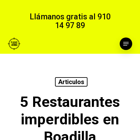
Skip
to
Llámanos gratis al
910
main
14 97 89
content
Menu
Articulos
5 Restaurantes
imperdibles en
Boadilla