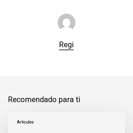
Regi
Recomendado para ti
Principales
Articulos
enfermedades
transmitidas