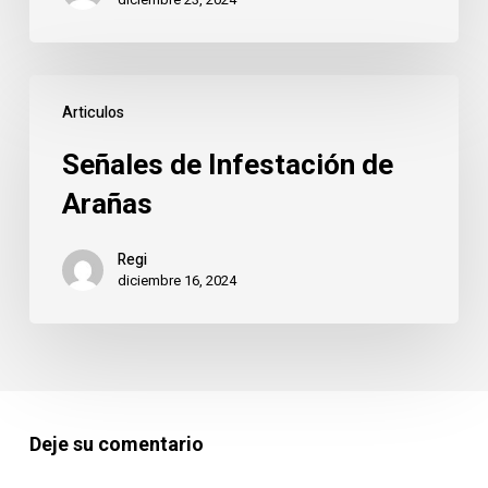
El
proceso
paso
Señales
a
Articulos
de
paso
Infestación
con
Señales de Infestación de
de
Plagas
Arañas
Arañas
Ibérica
Regi
diciembre 16, 2024
Deje su comentario