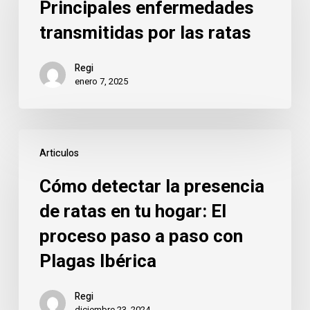
Principales enfermedades
por
transmitidas por las ratas
las
ratas
Regi
enero 7, 2025
Cómo
Articulos
detectar
la
Cómo detectar la presencia
presencia
de ratas en tu hogar: El
de
proceso paso a paso con
ratas
en
Plagas Ibérica
tu
hogar:
Regi
diciembre 23, 2024