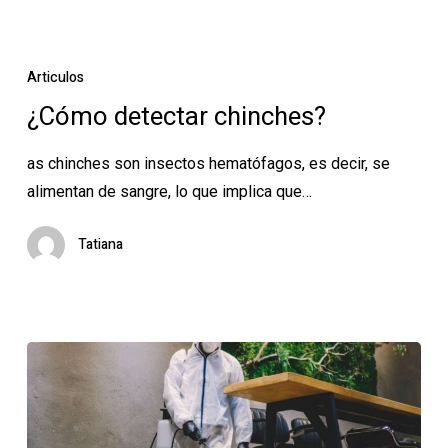
Monte
¿Cómo
detectar
Articulos
chinches?
¿Cómo detectar chinches?
as chinches son insectos hematófagos, es decir, se
alimentan de sangre, lo que implica que…
Tatiana