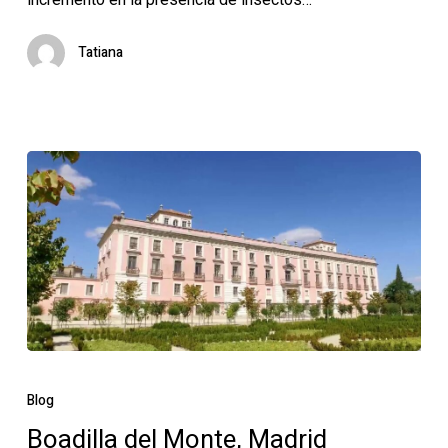
calor
Tatiana
Boadilla
del
Blog
Monte,
Boadilla del Monte, Madrid
Madrid