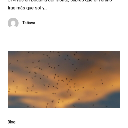
del
trae más que sol y…
Monte:
prepara
Tatiana
tu
casa
con
estos
consejos
Invasión
de
Blog
mosquitos