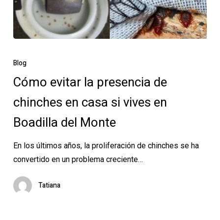
Cómo
evitar
Blog
la
Cómo evitar la presencia de
presencia
chinches en casa si vives en
de
chinches
Boadilla del Monte
en
casa
En los últimos años, la proliferación de chinches se ha
si
convertido en un problema creciente…
vives
en
Tatiana
Boadilla
del