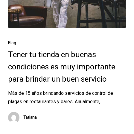
Tener
tu
Blog
tienda
Tener tu tienda en buenas
en
condiciones es muy importante
buenas
condiciones
para brindar un buen servicio
es
muy
Más de 15 años brindando servicios de control de
importante
plagas en restaurantes y bares. Anualmente,…
para
brindar
Tatiana
un
buen