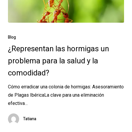
¿Representan
las
Blog
hormigas
¿Representan las hormigas un
un
problema para la salud y la
problema
para
comodidad?
la
salud
Cómo erradicar una colonia de hormigas: Asesoramiento
y
de Plagas IbéricaLa clave para una eliminación
la
efectiva…
comodidad?
Tatiana