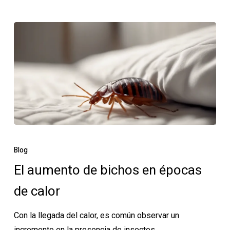
servicio
El
aumento
Blog
de
El aumento de bichos en épocas
bichos
de calor
en
épocas
Con la llegada del calor, es común observar un
de
incremento en la presencia de insectos…