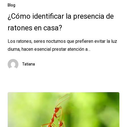
identificar
Blog
la
¿Cómo identificar la presencia de
presencia
ratones en casa?
de
ratones
Los ratones, seres nocturnos que prefieren evitar la luz
en
diurna, hacen esencial prestar atención a…
casa?
Tatiana