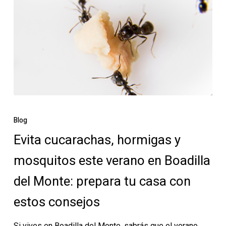
Evita
cucarachas,
Blog
hormigas
Evita cucarachas, hormigas y
y
mosquitos este verano en Boadilla
mosquitos
este
del Monte: prepara tu casa con
verano
estos consejos
en
Boadilla
Si vives en Boadilla del Monte, sabrás que el verano