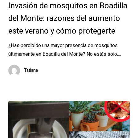
Invasión de mosquitos en Boadilla
en
del Monte: razones del aumento
Boadilla
del
este verano y cómo protegerte
Monte:
razones
¿Has percibido una mayor presencia de mosquitos
del
últimamente en Boadilla del Monte? No estás solo.…
aumento
este
Tatiana
verano
y
cómo
protegerte