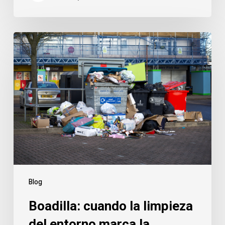
Boadilla:
cuando
la
limpieza
del
entorno
marca
la
diferencia
Blog
Boadilla: cuando la limpieza
del entorno marca la