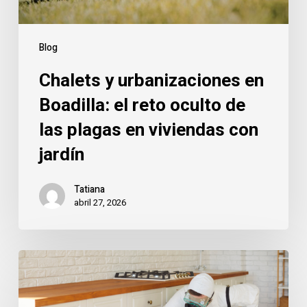
de
las
plagas
Blog
en
Chalets y urbanizaciones en
viviendas
con
Boadilla: el reto oculto de
jardín
las plagas en viviendas con
jardín
Tatiana
abril 27, 2026
Control
de
plagas