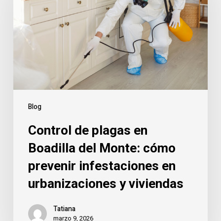
en
Boadilla
del
Monte:
cómo
prevenir
infestaciones
en
Blog
urbanizaciones
Control de plagas en
y
viviendas
Boadilla del Monte: cómo
prevenir infestaciones en
urbanizaciones y viviendas
Tatiana
marzo 9, 2026