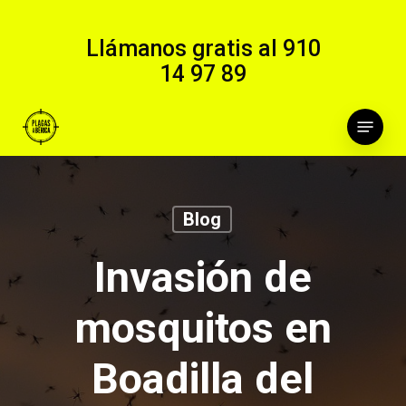
Skip
to
Llámanos gratis al
910
main
14 97 89
content
Menu
Blog
Invasión de
mosquitos en
Boadilla del