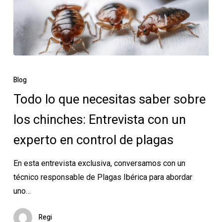
Todo
lo
Blog
que
Todo lo que necesitas saber sobre
necesitas
los chinches: Entrevista con un
saber
sobre
experto en control de plagas
los
chinches:
En esta entrevista exclusiva, conversamos con un
Entrevista
técnico responsable de Plagas Ibérica para abordar
con
uno…
un
experto
Regi