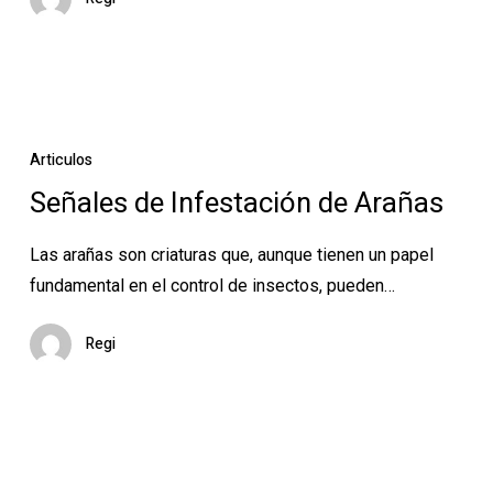
Señales
de
Articulos
Infestación
Señales de Infestación de Arañas
de
Arañas
Las arañas son criaturas que, aunque tienen un papel
fundamental en el control de insectos, pueden…
Regi
¿Por