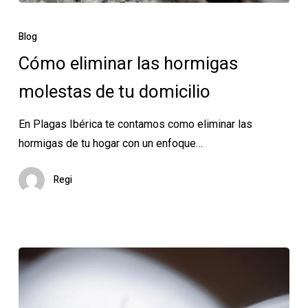
Cómo
eliminar
Blog
las
Cómo eliminar las hormigas
hormigas
molestas de tu domicilio
molestas
de
En Plagas Ibérica te contamos como eliminar las
tu
hormigas de tu hogar con un enfoque…
domicilio
Regi