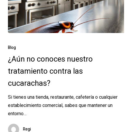
¿Aún
no
Blog
conoces
¿Aún no conoces nuestro
nuestro
tratamiento contra las
tratamiento
contra
cucarachas?
las
cucarachas?
Si tienes una tienda, restaurante, cafetería o cualquier
establecimiento comercial, sabes que mantener un
entorno…
Regi