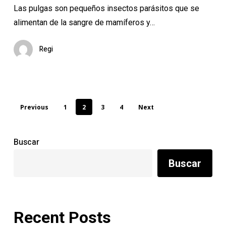
Las pulgas son pequeños insectos parásitos que se
pulgas
alimentan de la sangre de mamíferos y…
de
tu
Regi
hogar
Previous
1
2
3
4
Next
Buscar
Buscar
Recent Posts