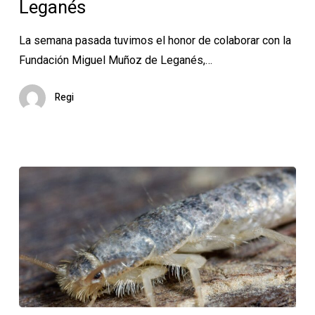
Leganés
Miguel
Muñoz
La semana pasada tuvimos el honor de colaborar con la
de
Fundación Miguel Muñoz de Leganés,…
Leganés
Regi