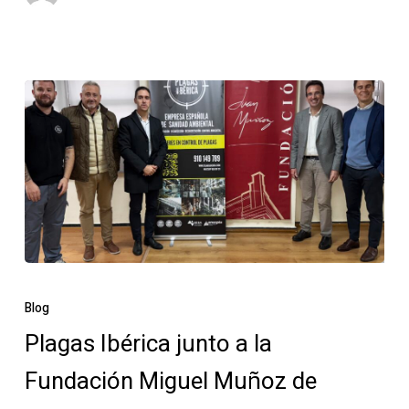
Plagas
Ibérica
Blog
junto
Plagas Ibérica junto a la
a
Fundación Miguel Muñoz de
la
Fundación