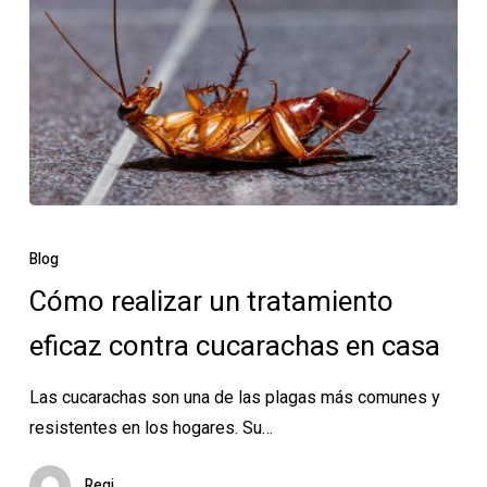
Cómo
realizar
Blog
un
Cómo realizar un tratamiento
tratamiento
eficaz contra cucarachas en casa
eficaz
contra
Las cucarachas son una de las plagas más comunes y
cucarachas
resistentes en los hogares. Su…
en
casa
Regi