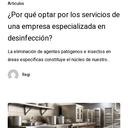
qué
Articulos
optar
¿Por qué optar por los servicios de
por
una empresa especializada en
los
servicios
desinfección?
de
una
La eliminación de agentes patógenos e insectos en
empresa
áreas específicas constituye el núcleo de nuestro…
especializada
en
Regi
desinfección?