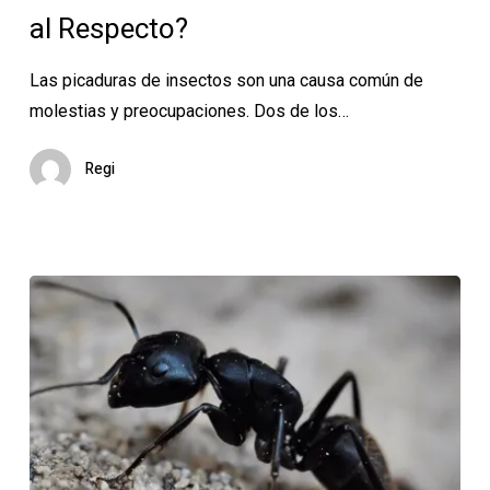
¿Cómo
al Respecto?
Diferenciarlas
y
Las picaduras de insectos son una causa común de
Qué
molestias y preocupaciones. Dos de los…
Hacer
al
Regi
Respecto?