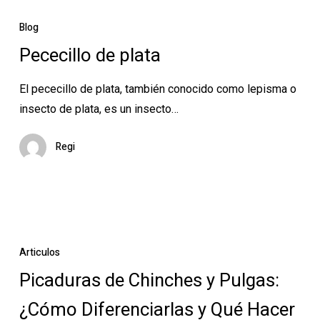
Pececillo
de
Blog
plata
Pececillo de plata
El pececillo de plata, también conocido como lepisma o
insecto de plata, es un insecto…
Regi
Picaduras
de
Articulos
Chinches
Picaduras de Chinches y Pulgas:
y
¿Cómo Diferenciarlas y Qué Hacer
Pulgas: