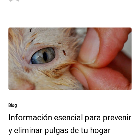
en
control
de
plagas
Información
esencial
Blog
para
Información esencial para prevenir
prevenir
y eliminar pulgas de tu hogar
y
eliminar