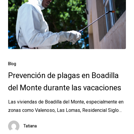
Prevención
de
Blog
plagas
Prevención de plagas en Boadilla
en
del Monte durante las vacaciones
Boadilla
del
Las viviendas de Boadilla del Monte, especialmente en
Monte
zonas como Valenoso, Las Lomas, Residencial Siglo…
durante
las
Tatiana
vacaciones