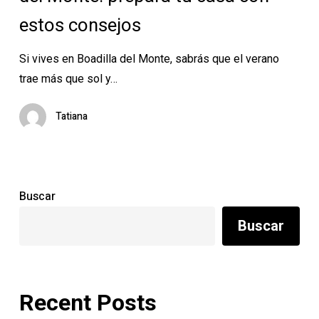
verano
estos consejos
en
Boadilla
Si vives en Boadilla del Monte, sabrás que el verano
del
trae más que sol y…
Monte:
prepara
Tatiana
tu
casa
con
estos
Buscar
consejos
Buscar
Recent Posts