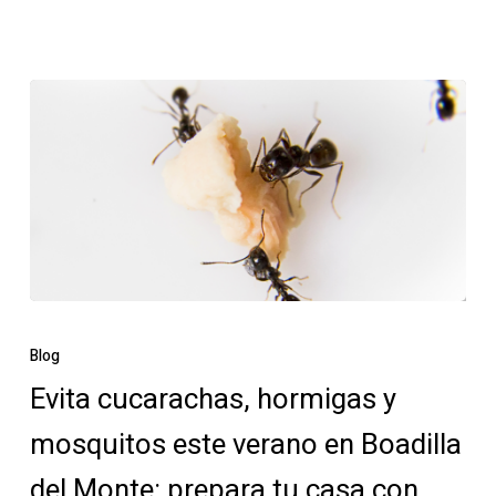
Evita
cucarachas,
Blog
hormigas
Evita cucarachas, hormigas y
y
mosquitos este verano en Boadilla
mosquitos
este
del Monte: prepara tu casa con