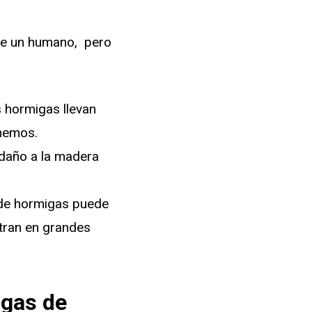
 de un humano, pero
s hormigas llevan
enemos.
daño a la madera
s de hormigas puede
ntran en grandes
agas de