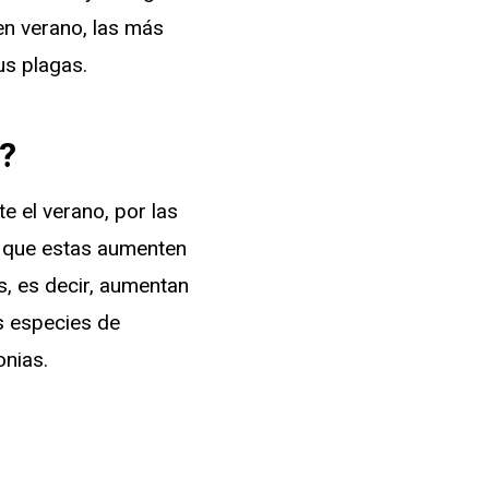
en verano, las más
us plagas.
?
e el verano, por las
a que estas aumenten
s, es decir, aumentan
s especies de
onias.