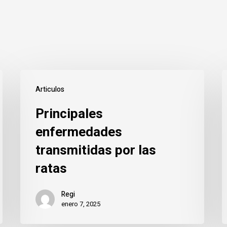
Principales
Articulos
enfermedades
d
Principales
transmitidas
l
por
p
enfermedades
las
d
transmitidas por las
ratas
r
ratas
e
Regi
t
enero 7, 2025
h