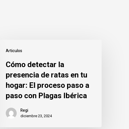
Cómo
Articulos
etectar
Cómo detectar la
a
resencia
presencia de ratas en tu
e
hogar: El proceso paso a
atas
paso con Plagas Ibérica
n
Regi
u
diciembre 23, 2024
ogar: