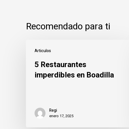
Recomendado para ti
5
Articulos
Restaurantes
5 Restaurantes
imperdibles
en
imperdibles en Boadilla
Boadilla
Regi
enero 17, 2025